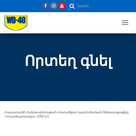
Search …
S
e
T
a
O
G
G
r
L
E
N
c
Որտեղ գնել
A
V
I
h
G
A
T
f
I
O
N
o
r
Հայաստանի Հանրապետության տարածքում պաշտոնական ներկայացուցիչը
:
«Մուլտիպռոդուկտ» ՍՊԸ-ն է: