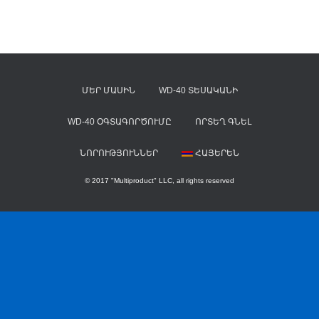
ՄԵՐ ՄԱՍԻՆ
WD-40 ՏԵՍԱԿԱՆԻ
WD-40 ՕԳՏԱԳՈՐԾՈՒՄԸ
ՈՐՏԵՂ ԳՆԵԼ
ՆՈՐՈՒԹՅՈՒՆՆԵՐ
ՀԱՅԵՐԵՆ
© 2017 "Multiproduct" LLC, all rights reserved